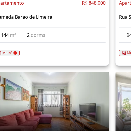
artamento
R$ 848.000
Apar
ameda Barao de Limeira
Rua 
144
m²
2
dorms
9
Metrô
Me