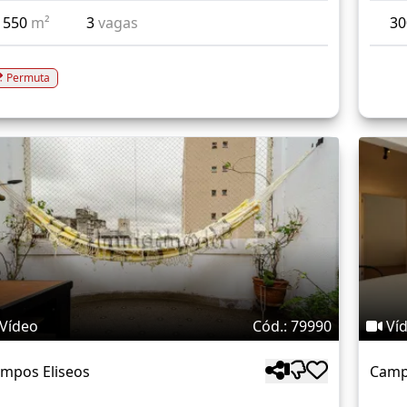
550
m²
3
vagas
3
Permuta
Vídeo
Cód.: 79990
Ví
mpos Eliseos
Camp