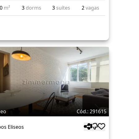
00
m²
3
dorms
3
suítes
2
vagas
deo
Cód.: 291615
os Eliseos