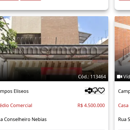
Cód.: 113464
Ví
mpos Eliseos
Camp
édio Comercial
R$ 4.500.000
Casa
a Conselheiro Nebias
Rua 