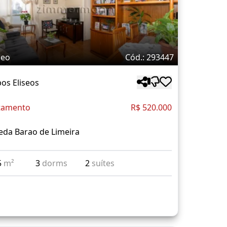
deo
Cód.: 293447
os Eliseos
tamento
R$ 520.000
eda Barao de Limeira
5
m²
3
dorms
2
suítes