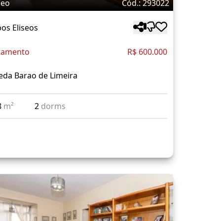
deo
Cód.: 293022
os Eliseos
tamento
R$ 600.000
eda Barao de Limeira
8
m²
2
dorms