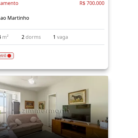
tamento
R$ 700.000
Sao Martinho
4
m²
2
dorms
1
vaga
trô