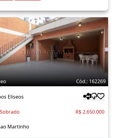
deo
Cód.: 162269
os Eliseos
 Sobrado
R$ 2.650.000
Sao Martinho