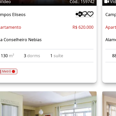
Vídeo
Cód.: 159742
Ví
mpos Eliseos
Camp
artamento
R$ 620.000
Apar
a Conselheiro Nebias
Alam
130
m²
3
dorms
1
suíte
8
Metrô