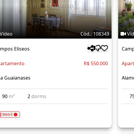
Vídeo
Cód.: 108349
Ví
mpos Eliseos
Camp
artamento
R$ 550.000
Apar
a Guaianases
Alam
90
m²
2
dorms
7
Metrô