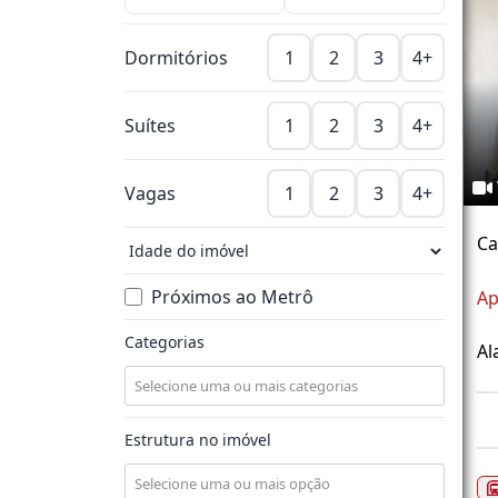
Dormitórios
1
2
3
4+
Suítes
1
2
3
4+
Vagas
1
2
3
4+
Ca
Próximos ao Metrô
Ap
Categorias
Al
Estrutura no imóvel