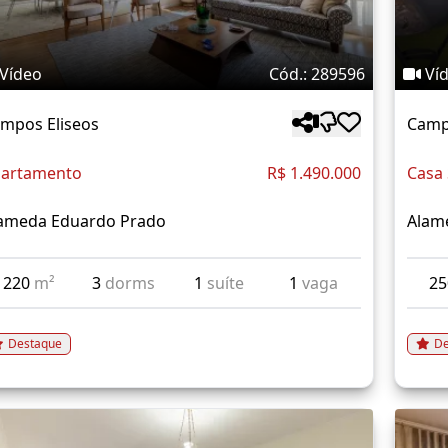
Vídeo
Cód.: 289596
Ví
mpos Eliseos
Camp
artamento
R$ 1.490.000
Casa
ameda Eduardo Prado
Alame
220
m²
3
dorms
1
suíte
1
vaga
2
Destaque
De