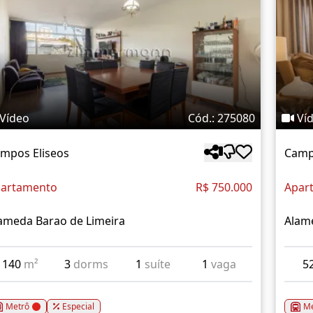
Vídeo
Cód.: 275080
Ví
mpos Eliseos
Camp
artamento
R$ 750.000
Apar
ameda Barao de Limeira
Alam
140
m²
3
dorms
1
suíte
1
vaga
5
Metrô
Especial
Me