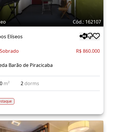
deo
Cód.: 162107
os Elíseos
 Sobrado
R$ 860.000
da Barão de Piracicaba
50
m²
2
dorms
staque