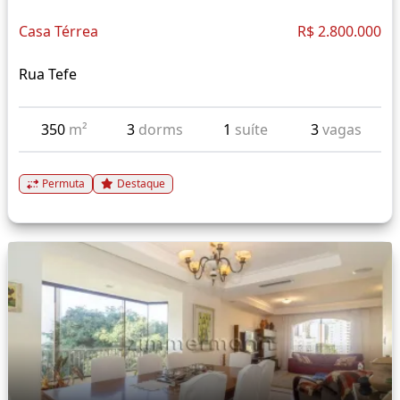
Casa Térrea
R$ 2.800.000
Rua Tefe
350
m²
3
dorms
1
suíte
3
vagas
Permuta
Destaque