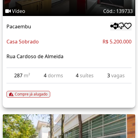
Vídeo
Cód.: 139733
Pacaembu
Casa Sobrado
R$ 5.200.000
Rua Cardoso de Almeida
287
m²
4
dorms
4
suítes
3
vagas
Compre já alugado