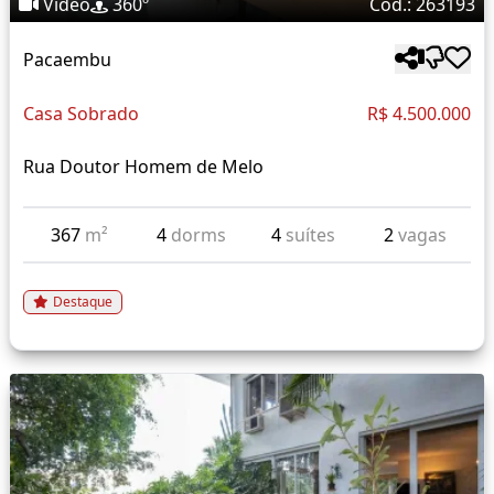
Vídeo
360º
Cód.: 263193
Pacaembu
Casa Sobrado
R$ 4.500.000
Rua Doutor Homem de Melo
367
m²
4
dorms
4
suítes
2
vagas
Destaque