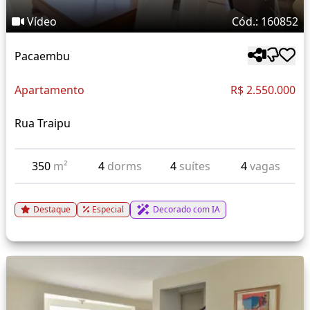
Vídeo
Cód.: 160852
Pacaembu
Apartamento
R$ 2.550.000
Rua Traipu
350
m²
4
dorms
4
suítes
4
vagas
Destaque
Especial
Decorado com IA