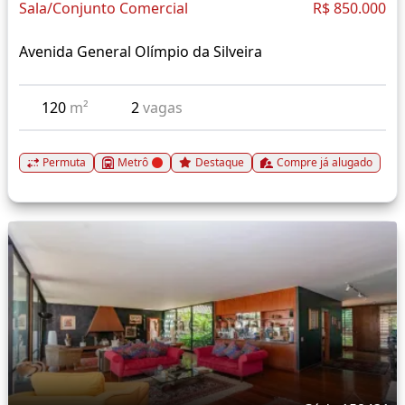
Sala/Conjunto Comercial
R$ 850.000
Avenida General Olímpio da Silveira
120
m²
2
vagas
Permuta
Metrô
Destaque
Compre já alugado