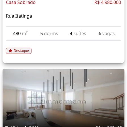
Casa Sobrado
R$ 4.980.000
Rua Itatinga
480
m²
5
dorms
4
suítes
6
vagas
Destaque