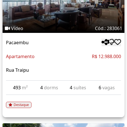
Vídeo
Cód.: 283061
Pacaembu
Apartamento
R$ 12.988.000
Rua Traipu
493
m²
4
dorms
4
suítes
6
vagas
Destaque