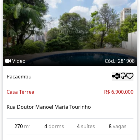
Vídeo
Cód.: 281908
Pacaembu
Casa Térrea
R$ 6.900.000
Rua Doutor Manoel Maria Tourinho
270
m²
4
dorms
4
suítes
8
vagas