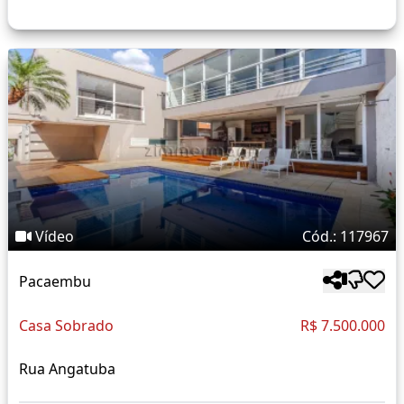
Vídeo
Cód.: 117967
Pacaembu
Casa Sobrado
R$ 7.500.000
Rua Angatuba