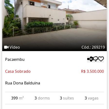
Vídeo
Cód.: 269219
Pacaembu
Casa Sobrado
R$ 3.500.000
Rua Dona Balduina
399
m²
3
dorms
3
suítes
3
vagas