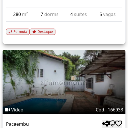
280
m²
7
dorms
4
suítes
5
vagas
Permuta
Destaque
Vídeo
Cód.: 166933
Pacaembu