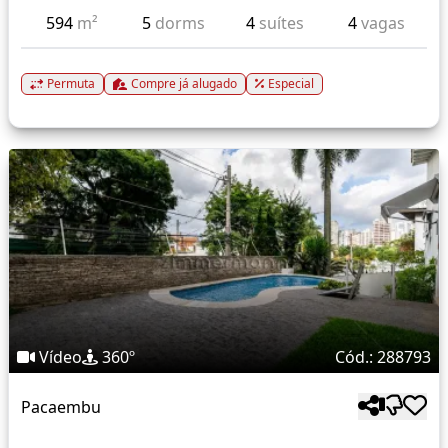
594
m²
5
dorms
4
suítes
4
vagas
Permuta
Compre já alugado
Especial
Vídeo
360º
Cód.: 288793
Pacaembu