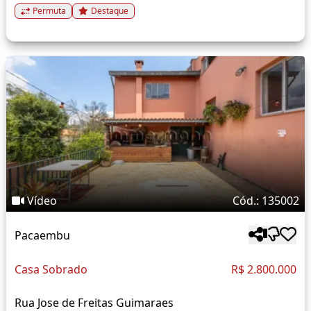
Permuta
Destaque
Vídeo
Cód.: 135002
Pacaembu
Casa Sobrado
R$ 2.800.000
Rua Jose de Freitas Guimaraes