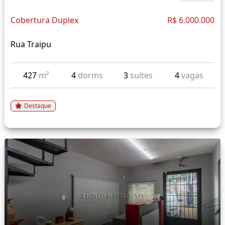
Cobertura Duplex
R$ 6.000.000
Rua Traipu
427
m²
4
dorms
3
suítes
4
vagas
Destaque