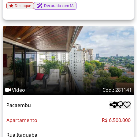
Destaque
Decorado com IA
Vídeo
Cód.: 281141
Pacaembu
Apartamento
R$ 6.500.000
Rua Itaguaba