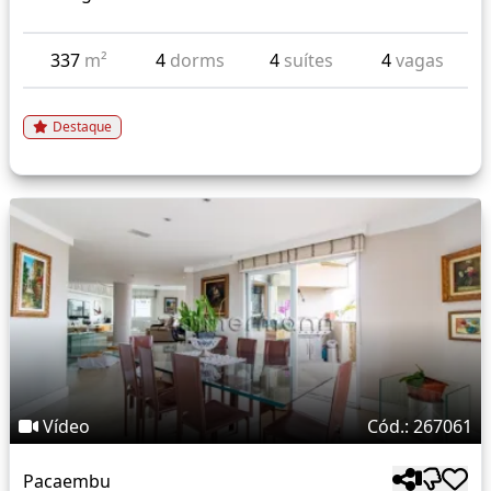
337
m²
4
dorms
4
suítes
4
vagas
Destaque
Vídeo
Cód.: 267061
Pacaembu