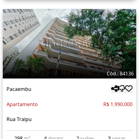
Cód.: 84136
Pacaembu
Apartamento
R$ 1.990.000
Rua Traipu
298
m²
4
dorms
2
suítes
3
vagas