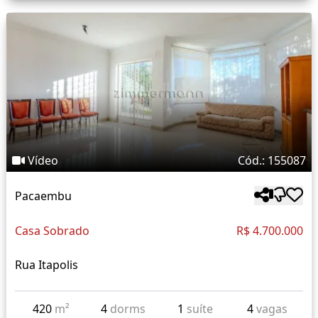
Vídeo
Cód.: 155087
Pacaembu
Casa Sobrado
R$ 4.700.000
Rua Itapolis
420
m²
4
dorms
1
suíte
4
vagas