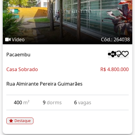
Vídeo
Cód.: 264038
Pacaembu
Casa Sobrado
R$ 4.800.000
Rua Almirante Pereira Guimarães
400
m²
9
dorms
6
vagas
Destaque