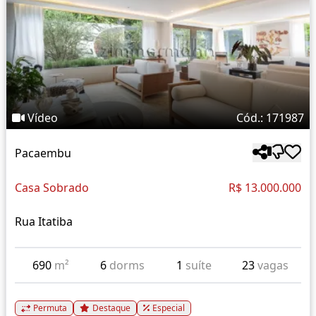
Vídeo
Cód.: 171987
Pacaembu
Casa Sobrado
R$ 13.000.000
Rua Itatiba
690
m²
6
dorms
1
suíte
23
vagas
Permuta
Destaque
Especial