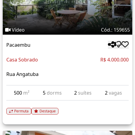
Vídeo
Cód.: 159655
Pacaembu
Casa Sobrado
R$ 4.000.000
Rua Angatuba
500
m²
5
dorms
2
suítes
2
vagas
Permuta
Destaque