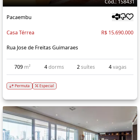
Cód.: 158431
Pacaembu
Casa Térrea
R$ 15.690.000
Rua Jose de Freitas Guimaraes
709
m²
4
dorms
2
suítes
4
vagas
Permuta
Especial