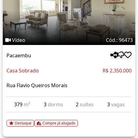
Vídeo
Cód.: 96473
Pacaembu
Casa Sobrado
R$ 2.350.000
Rua Flavio Queiros Morais
379
m²
3
dorms
2
suítes
3
vagas
Destaque
Compre já alugado