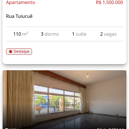
Apartamento
R$ 1.500.000
Rua Tuiucuê
110
m²
3
dorms
1
suíte
2
vagas
Destaque