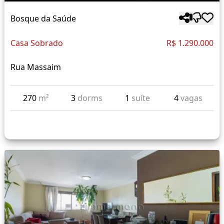
Bosque da Saúde
Casa Sobrado
R$ 1.290.000
Rua Massaim
270
m²
3
dorms
1
suíte
4
vagas