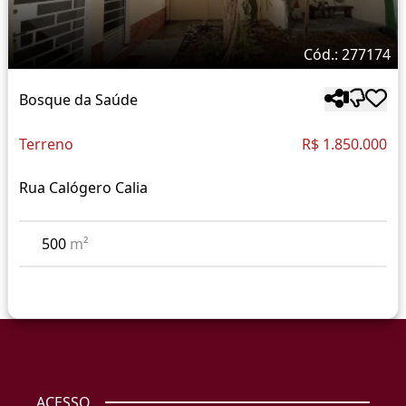
Cód.: 277174
Bosque da Saúde
Terreno
R$ 1.850.000
Rua Calógero Calia
500
m²
ACESSO