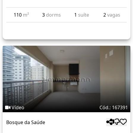
110
m²
3
dorms
1
suíte
2
vagas
Vídeo
Cód.: 167391
Bosque da Saúde