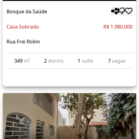
Bosque da Saúde
Casa Sobrado
R$ 1.980.000
Rua Frei Rolim
349
m²
2
dorms
1
suíte
7
vagas