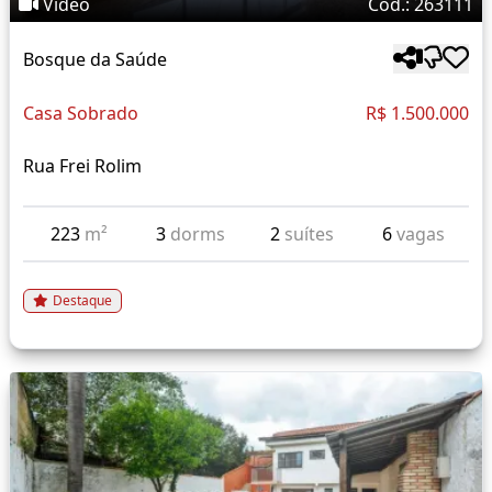
Vídeo
Cód.: 263111
Bosque da Saúde
Casa Sobrado
R$ 1.500.000
Rua Frei Rolim
223
m²
3
dorms
2
suítes
6
vagas
Destaque