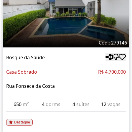
Cód.: 279146
Bosque da Saúde
Casa Sobrado
R$ 4.700.000
Rua Fonseca da Costa
650
m²
4
dorms
4
suítes
12
vagas
Destaque