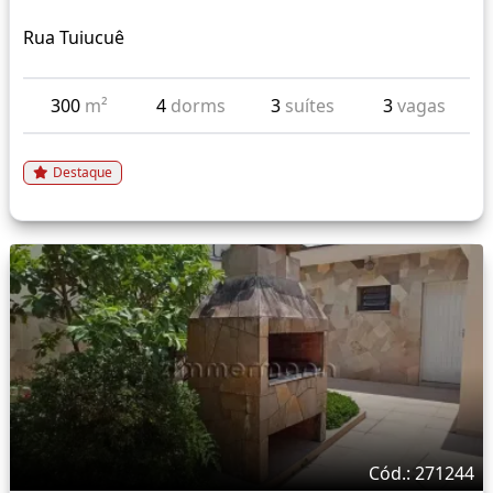
Rua Tuiucuê
300
m²
4
dorms
3
suítes
3
vagas
Destaque
Cód.: 271244