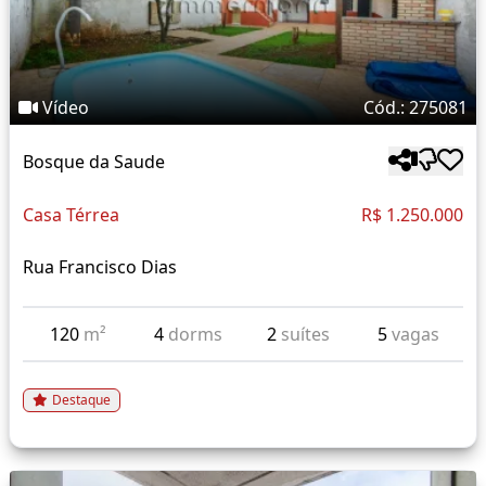
Vídeo
Cód.: 275081
Bosque da Saude
Casa Térrea
R$ 1.250.000
Rua Francisco Dias
120
m²
4
dorms
2
suítes
5
vagas
Destaque