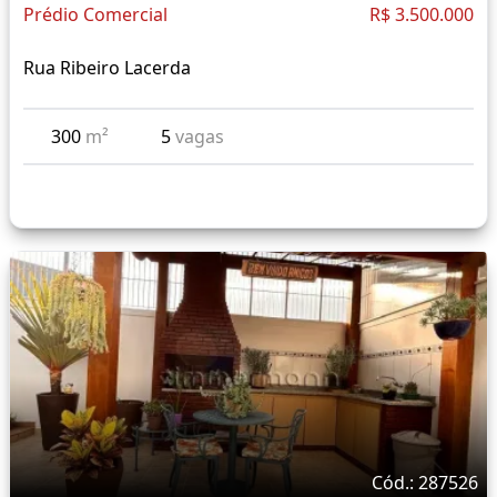
Prédio Comercial
R$ 3.500.000
Rua Ribeiro Lacerda
300
m²
5
vagas
Cód.: 287526