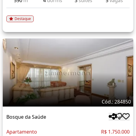
590
m²
4
dorms
3
suítes
5
vagas
Destaque
Cód.: 284850
Bosque da Saúde
Apartamento
R$ 1.750.000