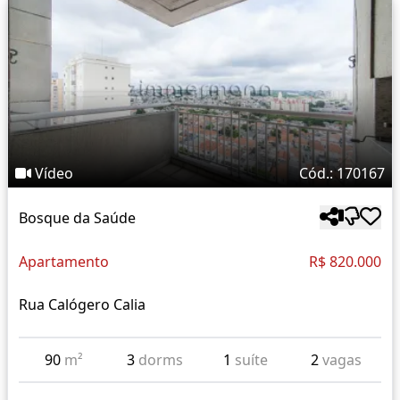
Vídeo
Cód.: 170167
Bosque da Saúde
Apartamento
R$ 820.000
Rua Calógero Calia
90
m²
3
dorms
1
suíte
2
vagas