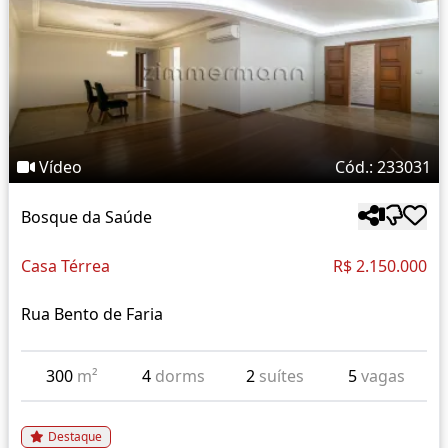
Vídeo
Cód.: 233031
Bosque da Saúde
Casa Térrea
R$ 2.150.000
Rua Bento de Faria
300
m²
4
dorms
2
suítes
5
vagas
Destaque