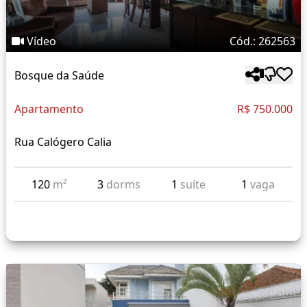
Vídeo
Cód.: 262563
Bosque da Saúde
Apartamento
R$ 750.000
Rua Calógero Calia
120
m²
3
dorms
1
suíte
1
vaga