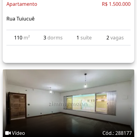
Apartamento
R$ 1.500.000
Rua Tuiucuê
110
m²
3
dorms
1
suíte
2
vagas
Vídeo
Cód.: 288177