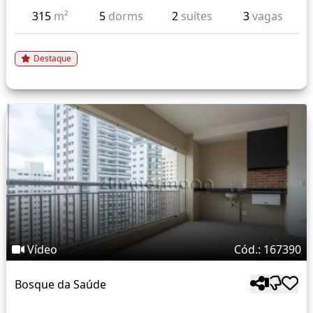
315
m²
5
dorms
2
suítes
3
vagas
Destaque
Vídeo
Cód.: 167390
Bosque da Saúde