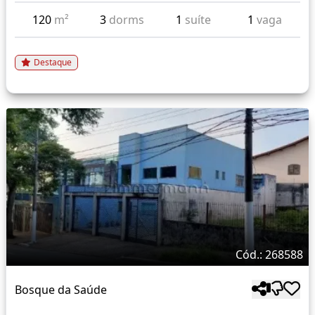
120
m²
3
dorms
1
suíte
1
vaga
Destaque
Cód.: 268588
Bosque da Saúde