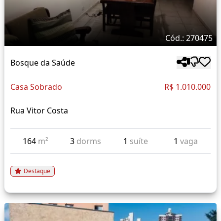
Cód.: 270475
Bosque da Saúde
Casa Sobrado
R$ 1.010.000
Rua Vitor Costa
164
m²
3
dorms
1
suíte
1
vaga
Destaque