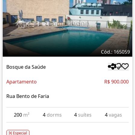
Cód.: 165059
Bosque da Saúde
Apartamento
R$ 900.000
Rua Bento de Faria
200
m²
4
dorms
4
suítes
4
vagas
Especial