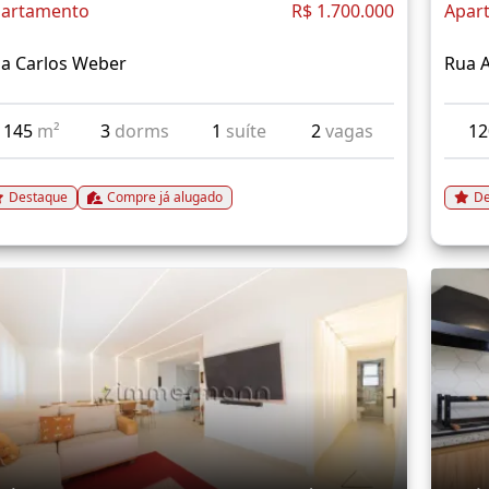
artamento
R$ 1.700.000
Apar
a Carlos Weber
Rua A
145
m²
3
dorms
1
suíte
2
vagas
1
Destaque
Compre já alugado
De