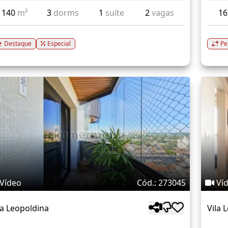
140
m²
3
dorms
1
suíte
2
vagas
1
Destaque
Especial
Pe
Vídeo
Cód.: 273045
Ví
la Leopoldina
Vila 