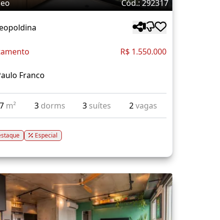
deo
Cód.: 292317
Leopoldina
tamento
R$ 1.550.000
Paulo Franco
17
m²
3
dorms
3
suítes
2
vagas
staque
Especial