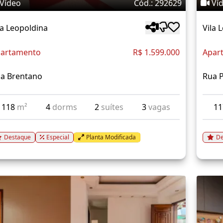
Vídeo
Cód.: 292629
Ví
la Leopoldina
Vila 
artamento
R$ 1.599.000
Apar
a Brentano
Rua 
118
m²
4
dorms
2
suítes
3
vagas
1
Destaque
Especial
Planta Modificada
De