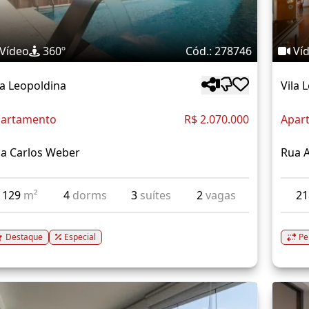
Vídeo
360º
Cód.: 278746
Ví
la Leopoldina
Vila 
artamento
R$ 2.070.000
Apar
a Carlos Weber
Rua A
129
m²
4
dorms
3
suítes
2
vagas
2
Destaque
Especial
Pe