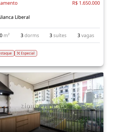
tamento
R$ 1.650.000
lianca Liberal
20
m²
3
dorms
3
suítes
3
vagas
staque
Especial