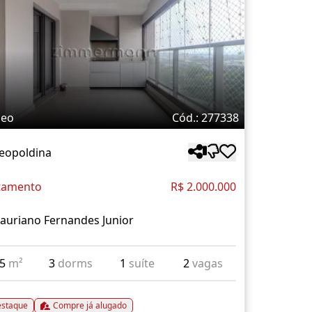
deo
Cód.: 277338
Leopoldina
tamento
R$ 2.000.000
auriano Fernandes Junior
15
m²
3
dorms
1
suíte
2
vagas
staque
Compre já alugado