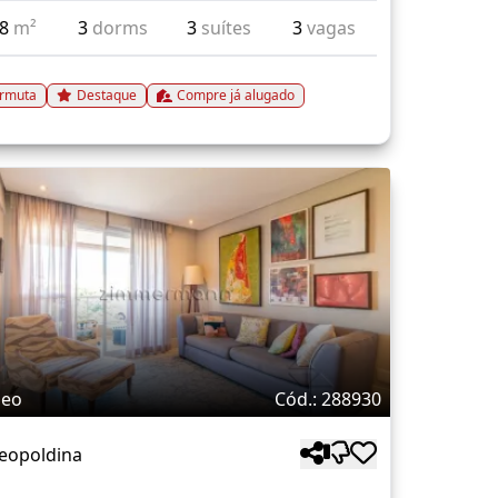
68
m²
3
dorms
3
suítes
3
vagas
rmuta
Destaque
Compre já alugado
deo
Cód.: 288930
Leopoldina