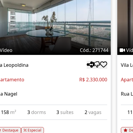
Vídeo
Cód.: 271744
Ví
la Leopoldina
Vila 
artamento
R$ 2.330.000
Apar
a Nagel
Rua L
158
m²
3
dorms
3
suítes
2
vagas
1
Destaque
Especial
De