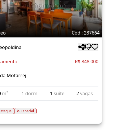
deo
Cód.: 287664
Leopoldina
tamento
R$ 848.000
da Mofarrej
0
m²
1
dorm
1
suíte
2
vagas
staque
Especial