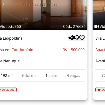
Vídeo
360º
Cód.: 276686
Ví
la Leopoldina
Vila 
sa em Condomínio
R$ 1.500.000
Apar
a Nanuque
Aveni
192
m²
3
dorms
1
suíte
4
vagas
7
Destaque
De