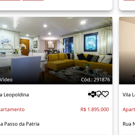
Vídeo
Cód.: 291876
la Leopoldina
Vila 
artamento
R$ 1.895.000
Apar
a Passo da Patria
Rua 