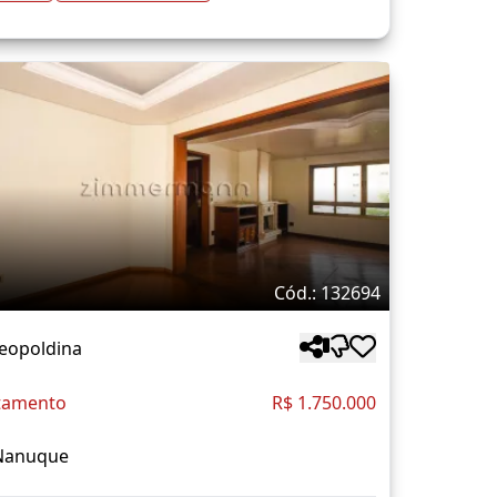
Cód.: 132694
Leopoldina
tamento
R$ 1.750.000
Nanuque