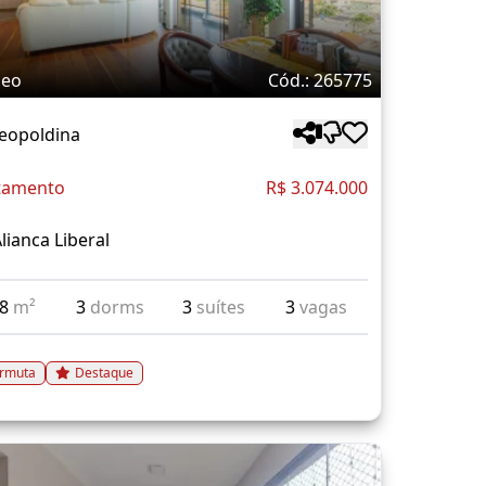
deo
Cód.: 265775
Leopoldina
tamento
R$ 3.074.000
lianca Liberal
18
m²
3
dorms
3
suítes
3
vagas
rmuta
Destaque