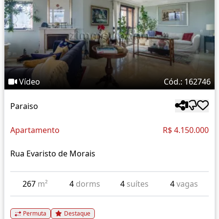
Vídeo
Cód.: 162746
Paraiso
Apartamento
R$ 4.150.000
Rua Evaristo de Morais
267
m²
4
dorms
4
suítes
4
vagas
Permuta
Destaque