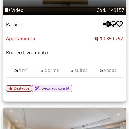
Vídeo
Cód.: 149157
Paraiso
Apartamento
R$ 10.350.752
Rua Do Livramento
294
m²
3
dorms
3
suítes
5
vagas
Destaque
Decorado com IA