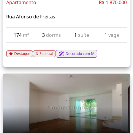
Apartamento
R$ 1.870.000
Rua Afonso de Freitas
174
m²
3
dorms
1
suíte
1
vaga
Destaque
Especial
Decorado com IA