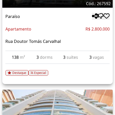
Cód.: 267592
Paraíso
Apartamento
R$ 2.800.000
Rua Doutor Tomás Carvalhal
138
m²
3
dorms
3
suítes
3
vagas
Destaque
Especial