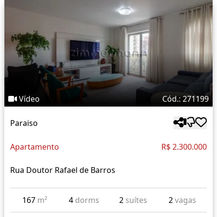
Vídeo
Cód.: 271199
Paraiso
Apartamento
R$ 2.300.000
Rua Doutor Rafael de Barros
167
m²
4
dorms
2
suítes
2
vagas