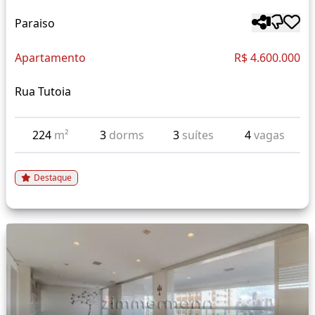
Paraiso
Apartamento
R$ 4.600.000
Rua Tutoia
224
m²
3
dorms
3
suítes
4
vagas
Destaque