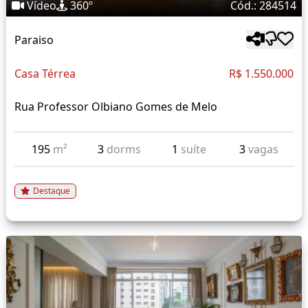
Vídeo
360º
Cód.: 284514
Paraiso
Casa Térrea
R$ 1.550.000
Rua Professor Olbiano Gomes de Melo
195
m²
3
dorms
1
suíte
3
vagas
Destaque