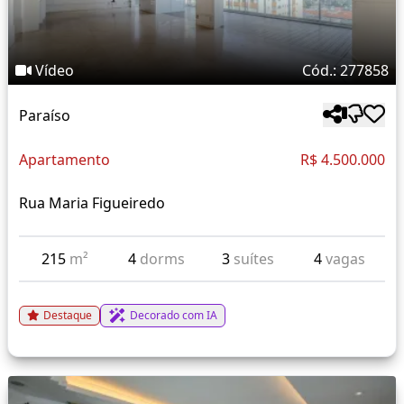
Vídeo
Cód.: 277858
Paraíso
Apartamento
R$ 4.500.000
Rua Maria Figueiredo
215
m²
4
dorms
3
suítes
4
vagas
Destaque
Decorado com IA