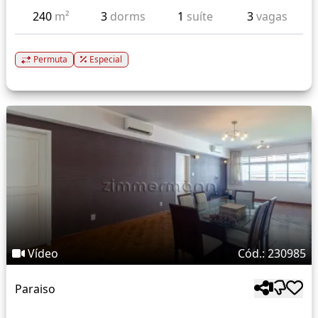
240
m²
3
dorms
1
suíte
3
vagas
Permuta
Especial
Vídeo
Cód.: 230985
Paraiso