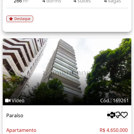
266
m²
4
dorms
4
suítes
4
vagas
Destaque
Vídeo
Cód.: 169261
Paraíso
Apartamento
R$ 4.650.000