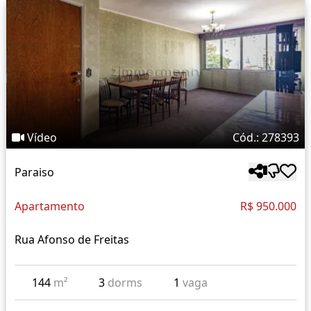
Vídeo
Cód.: 278393
Paraiso
Apartamento
R$ 950.000
Rua Afonso de Freitas
144
m²
3
dorms
1
vaga