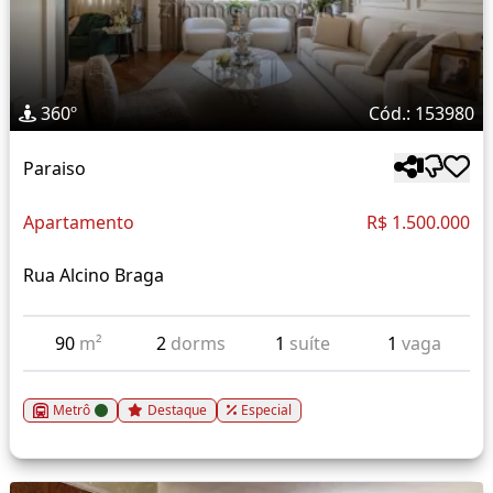
360º
Cód.: 153980
Paraiso
Apartamento
R$ 1.500.000
Rua Alcino Braga
90
m²
2
dorms
1
suíte
1
vaga
Metrô
Destaque
Especial