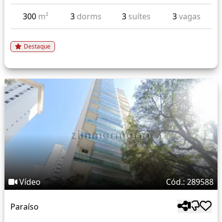
300
m²
3
dorms
3
suítes
3
vagas
Destaque
Vídeo
Cód.: 289588
Paraíso