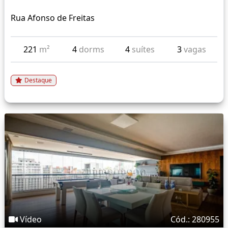
Rua Afonso de Freitas
221
m²
4
dorms
4
suítes
3
vagas
Destaque
Vídeo
Cód.: 280955