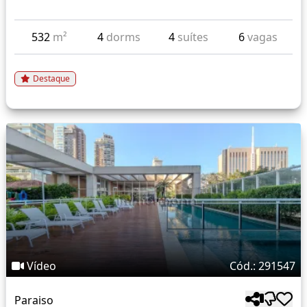
532
m²
4
dorms
4
suítes
6
vagas
Destaque
Vídeo
Cód.: 291547
Paraiso