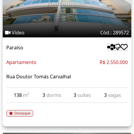
Vídeo
Cód.: 289572
Paraíso
Apartamento
R$ 2.550.000
Rua Doutor Tomás Carvalhal
138
m²
3
dorms
3
suítes
3
vagas
Destaque