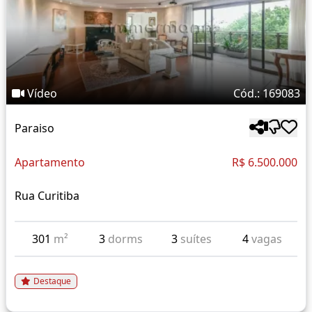
Vídeo
Cód.: 169083
Paraiso
Apartamento
R$ 6.500.000
Rua Curitiba
301
m²
3
dorms
3
suítes
4
vagas
Destaque