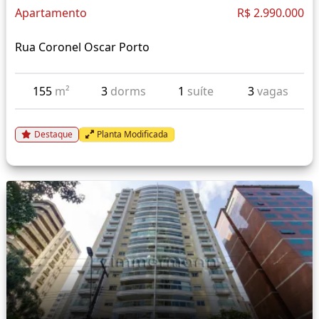
Apartamento
R$ 2.990.000
Rua Coronel Oscar Porto
155
m²
3
dorms
1
suíte
3
vagas
Destaque
Planta Modificada