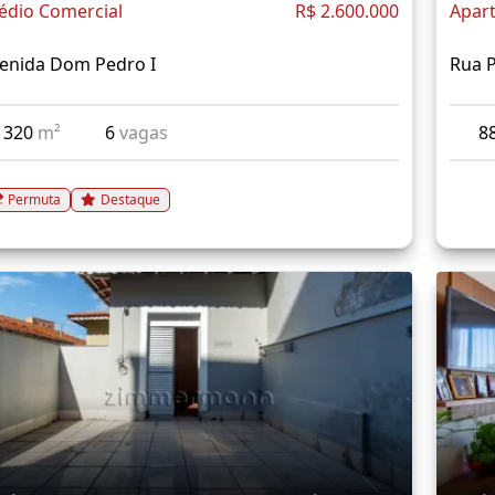
édio Comercial
R$ 2.600.000
Apar
enida Dom Pedro I
Rua 
320
m²
6
vagas
8
Permuta
Destaque