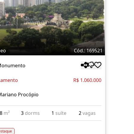
deo
Cód.: 169521
 Monumento
tamento
R$ 1.060.000
Mariano Procópio
98
m²
3
dorms
1
suíte
2
vagas
staque