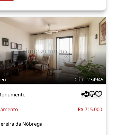
deo
Cód.: 274945
 Monumento
tamento
R$ 715.000
Pereira da Nóbrega