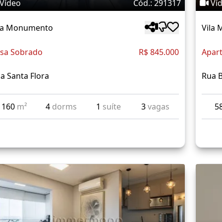
Vídeo
Cód.: 291317
Ví
la Monumento
Vila
sa Sobrado
R$ 845.000
Apar
a Santa Flora
Rua B
160
m²
4
dorms
1
suíte
3
vagas
5