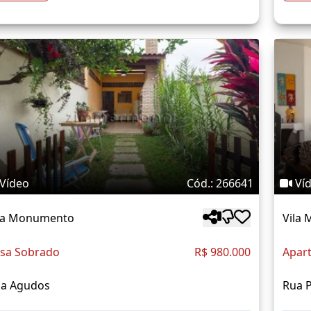
Vídeo
Cód.: 266641
Ví
la Monumento
Vila
sa Sobrado
R$ 980.000
Apar
a Agudos
Rua 