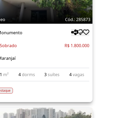
deo
Cód.: 285873
 Monumento
 Sobrado
R$ 1.800.000
Maranjaí
61
m²
4
dorms
3
suítes
4
vagas
staque