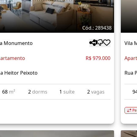
Cód.: 289438
la Monumento
Vila
artamento
R$ 979.000
Apar
a Heitor Peixoto
Rua 
68
m²
2
dorms
1
suíte
2
vagas
9
Pe