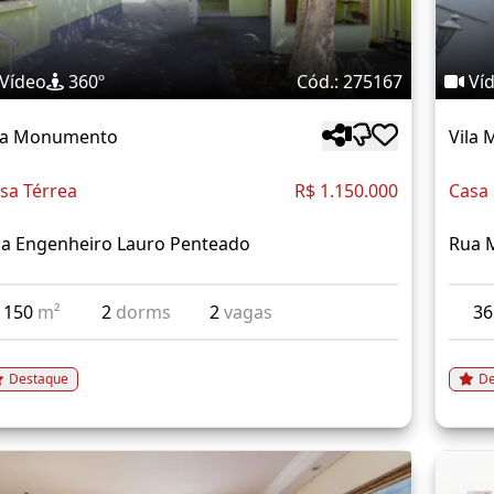
Vídeo
360º
Cód.: 275167
Ví
la Monumento
Vila
sa Térrea
R$ 1.150.000
Casa
a Engenheiro Lauro Penteado
Rua 
150
m²
2
dorms
2
vagas
3
Destaque
De