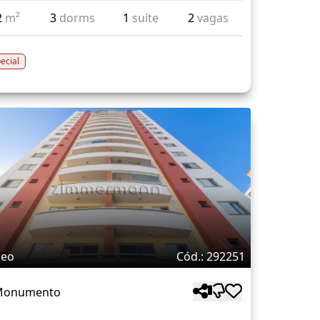
2
m²
3
dorms
1
suíte
2
vagas
ecial
deo
Cód.: 292251
 Monumento