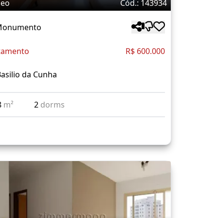
deo
Cód.: 143934
 Monumento
tamento
R$ 600.000
asilio da Cunha
8
m²
2
dorms