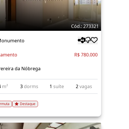
Cód.: 273321
 Monumento
tamento
R$ 780.000
Pereira da Nóbrega
4
m²
3
dorms
1
suíte
2
vagas
rmuta
Destaque