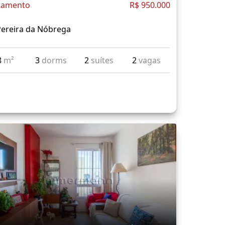
tamento
R$ 950.000
Pereira da Nóbrega
8
m²
3
dorms
2
suítes
2
vagas