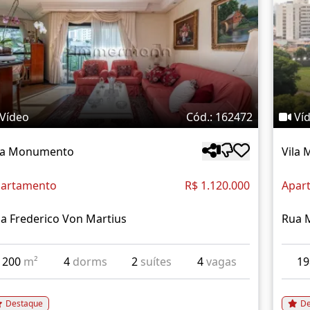
Vídeo
Cód.: 162472
Ví
la Monumento
Vila
artamento
R$ 1.120.000
Apar
a Frederico Von Martius
Rua 
200
m²
4
dorms
2
suítes
4
vagas
1
Destaque
De