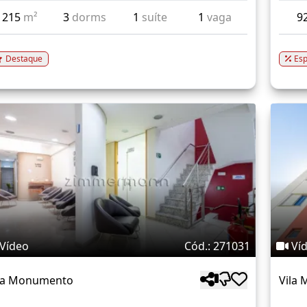
215
m²
3
dorms
1
suíte
1
vaga
9
Destaque
Esp
Vídeo
Cód.: 271031
Ví
la Monumento
Vila