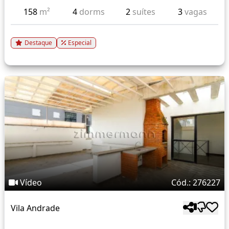
158
m²
4
dorms
2
suítes
3
vagas
Destaque
Especial
Vídeo
Cód.: 276227
Vila Andrade