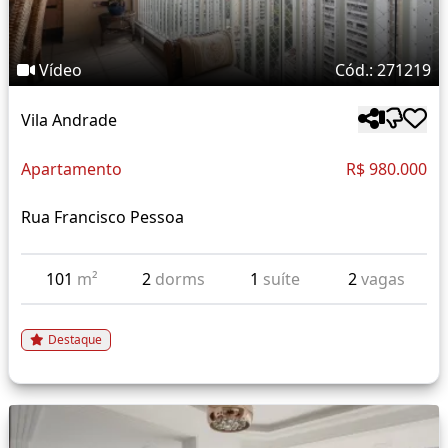
Vídeo
Cód.: 271219
Vila Andrade
Apartamento
R$ 980.000
Rua Francisco Pessoa
101
m²
2
dorms
1
suíte
2
vagas
Destaque