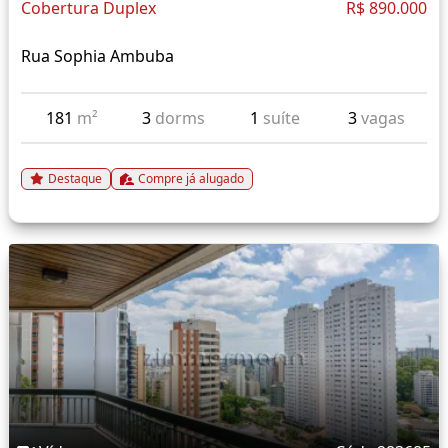
Cobertura Duplex
R$ 890.000
Rua Sophia Ambuba
181
m²
3
dorms
1
suíte
3
vagas
Destaque
Compre já alugado