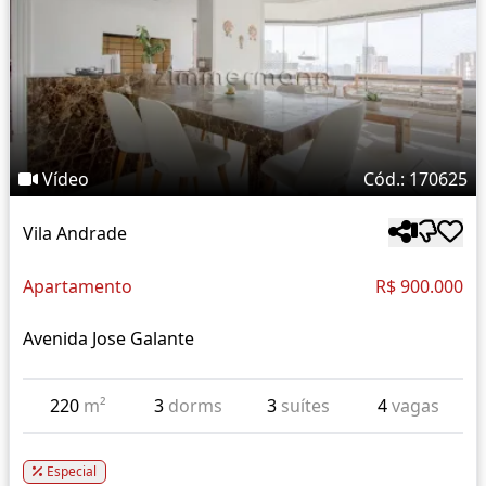
Vídeo
Cód.: 170625
Vila Andrade
Apartamento
R$ 900.000
Avenida Jose Galante
220
m²
3
dorms
3
suítes
4
vagas
Especial