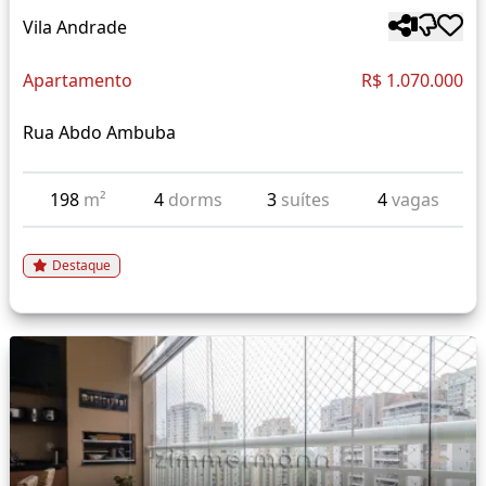
Vila Andrade
Apartamento
R$ 1.070.000
Rua Abdo Ambuba
198
m²
4
dorms
3
suítes
4
vagas
Destaque