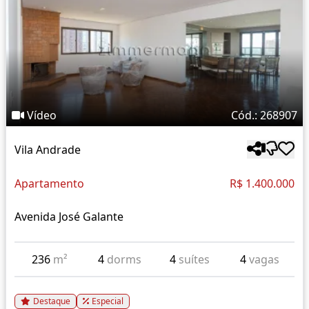
Vídeo
Cód.: 268907
Vila Andrade
Apartamento
R$ 1.400.000
Avenida José Galante
236
m²
4
dorms
4
suítes
4
vagas
Destaque
Especial