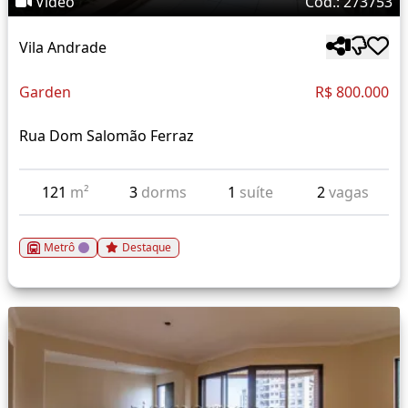
Vídeo
Cód.: 273753
Vila Andrade
Garden
R$ 800.000
Rua Dom Salomão Ferraz
121
m²
3
dorms
1
suíte
2
vagas
Metrô
Destaque