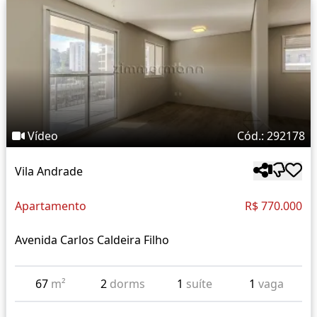
Vídeo
Cód.: 292178
Vila Andrade
Apartamento
R$ 770.000
Avenida Carlos Caldeira Filho
67
m²
2
dorms
1
suíte
1
vaga