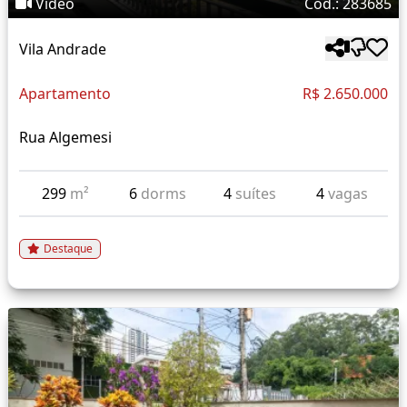
Vídeo
Cód.: 283685
Vila Andrade
Apartamento
R$ 2.650.000
Rua Algemesi
299
m²
6
dorms
4
suítes
4
vagas
Destaque