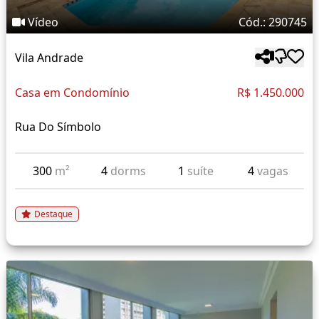
Vídeo
Cód.: 290745
Vila Andrade
Casa em Condomínio
R$ 1.450.000
Rua Do Símbolo
300
m²
4
dorms
1
suíte
4
vagas
Destaque