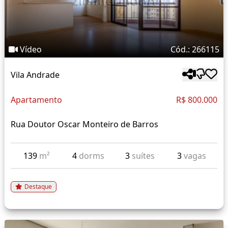
Vídeo
Cód.: 266115
Vila Andrade
Apartamento
R$ 800.000
Rua Doutor Oscar Monteiro de Barros
139
m²
4
dorms
3
suítes
3
vagas
Destaque