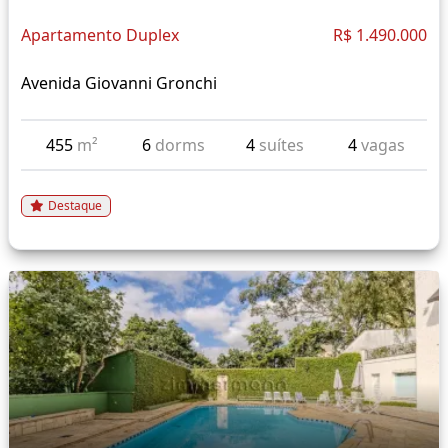
Apartamento Duplex
R$ 1.490.000
Avenida Giovanni Gronchi
455
m²
6
dorms
4
suítes
4
vagas
Destaque