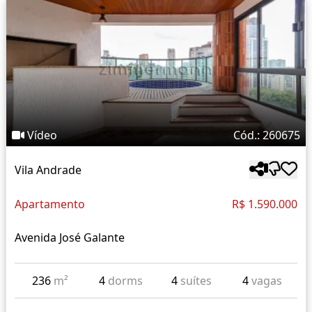
Vídeo
Cód.: 260675
Vila Andrade
Apartamento
R$ 1.590.000
Avenida José Galante
236
m²
4
dorms
4
suítes
4
vagas