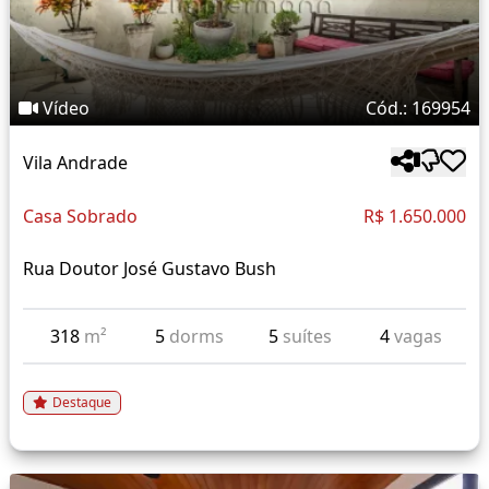
Vídeo
Cód.: 169954
Vila Andrade
Casa Sobrado
R$ 1.650.000
Rua Doutor José Gustavo Bush
318
m²
5
dorms
5
suítes
4
vagas
Destaque