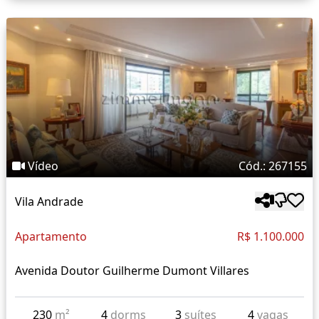
Vídeo
Cód.: 267155
Vila Andrade
Apartamento
R$ 1.100.000
Avenida Doutor Guilherme Dumont Villares
230
m²
4
dorms
3
suítes
4
vagas