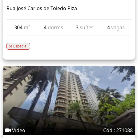
Rua José Carlos de Toledo Piza
304
m²
4
dorms
3
suítes
4
vagas
Especial
Vídeo
Cód.: 271088