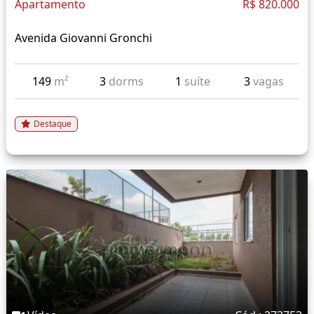
Apartamento
R$ 820.000
Avenida Giovanni Gronchi
149
m²
3
dorms
1
suíte
3
vagas
Destaque