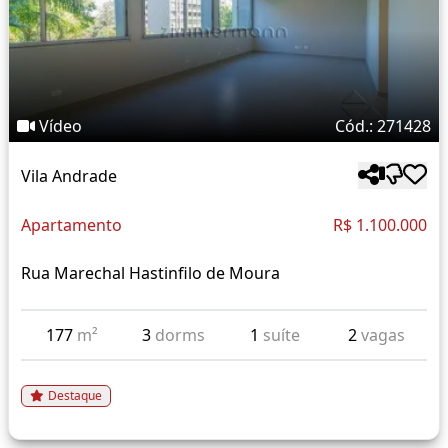
Vídeo
Cód.: 271428
Vila Andrade
Apartamento
R$ 1.100.000
Rua Marechal Hastinfilo de Moura
177
m²
3
dorms
1
suíte
2
vagas
Destaque