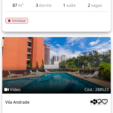
87
m²
3
dorms
1
suíte
2
vagas
Destaque
Vídeo
Cód.: 288523
Vila Andrade