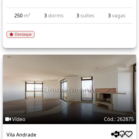
250
m²
3
dorms
3
suítes
3
vagas
Destaque
Vídeo
Cód.: 262875
Vila Andrade