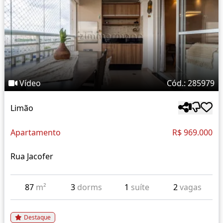
Vídeo
Cód.: 285979
Limão
Apartamento
R$ 969.000
Rua Jacofer
87
m²
3
dorms
1
suíte
2
vagas
Destaque