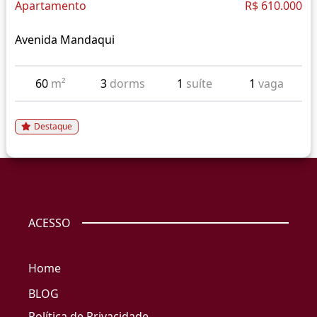
Apartamento
R$ 610.000
Avenida Mandaqui
60
m²
3
dorms
1
suíte
1
vaga
Destaque
ACESSO
Home
BLOG
Política de Privacidade