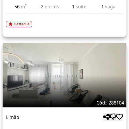
56
m²
2
dorms
1
suíte
1
vaga
Destaque
Cód.: 288104
Limão