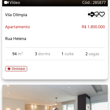
Vídeo
Cód.: 285877
Vila Olímpia
Apartamento
R$ 1.800.000
Rua Helena
94
m²
3
dorms
1
suíte
2
vagas
Destaque