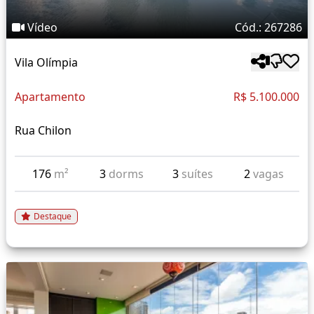
Vídeo
Cód.: 267286
Vila Olímpia
Apartamento
R$ 5.100.000
Rua Chilon
176
m²
3
dorms
3
suítes
2
vagas
Destaque