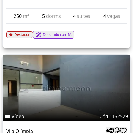
250
m²
5
dorms
4
suítes
4
vagas
Destaque
Decorado com IA
Vídeo
Cód.: 152529
Vila Olímpia