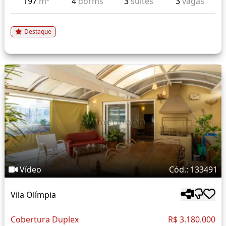
197
m²
4
dorms
3
suítes
3
vagas
Destaque
Vídeo
Cód.: 133491
Vila Olímpia
Cobertura Duplex
R$ 3.180.000