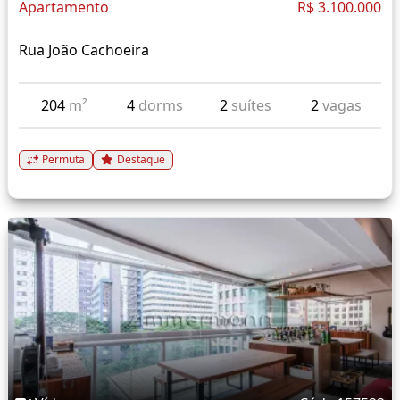
Apartamento
R$ 3.100.000
Rua João Cachoeira
204
m²
4
dorms
2
suítes
2
vagas
Permuta
Destaque