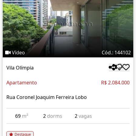
Vídeo
Cód.: 144102
Vila Olímpia
Apartamento
R$ 2.084.000
Rua Coronel Joaquim Ferreira Lobo
69
m²
2
dorms
2
vagas
Destaque