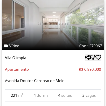
Vídeo
Cód.: 279967
Vila Olímpia
Apartamento
R$ 6.890.000
Avenida Doutor Cardoso de Melo
221
m²
4
dorms
4
suítes
3
vagas