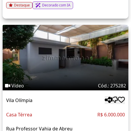
Destaque
Decorado com IA
Vídeo
Cód.: 275282
Vila Olímpia
Casa Térrea
R$ 6.000.000
Rua Professor Vahia de Abreu