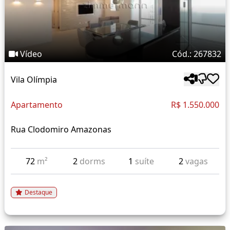
Vídeo
Cód.: 267832
Vila Olímpia
Apartamento
R$ 1.550.000
Rua Clodomiro Amazonas
72
m²
2
dorms
1
suíte
2
vagas
Destaque