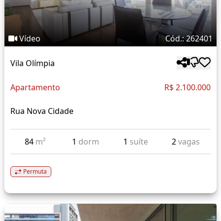
Vídeo
Cód.: 262401
Vila Olímpia
Apartamento
R$ 2.100.000
Rua Nova Cidade
84
m²
1
dorm
1
suíte
2
vagas
Permuta