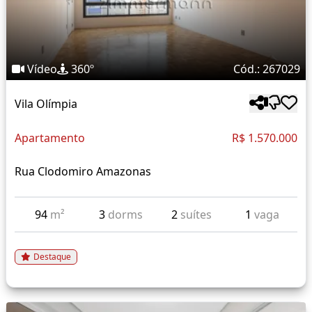
Vídeo
360º
Cód.: 267029
Vila Olímpia
Apartamento
R$ 1.570.000
Rua Clodomiro Amazonas
94
m²
3
dorms
2
suítes
1
vaga
Destaque