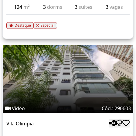
124
m²
3
dorms
3
suítes
3
vagas
Destaque
Especial
Vídeo
Cód.: 290603
Vila Olimpia