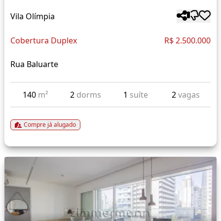
Vila Olímpia
Cobertura Duplex
R$ 2.500.000
Rua Baluarte
140
m²
2
dorms
1
suíte
2
vagas
Compre já alugado