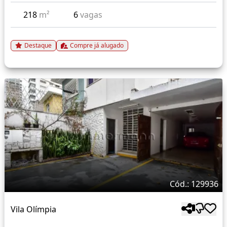
218
m²
6
vagas
Destaque
Compre já alugado
Cód.: 129936
Vila Olímpia