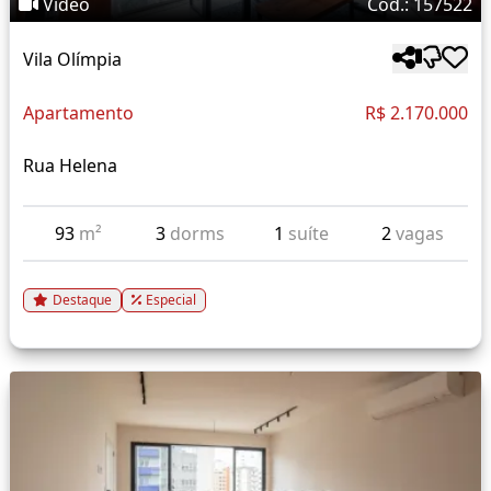
Vídeo
Cód.: 157522
Vila Olímpia
Apartamento
R$ 2.170.000
Rua Helena
93
m²
3
dorms
1
suíte
2
vagas
Destaque
Especial