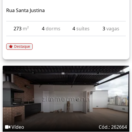
Rua Santa Justina
273
m²
4
dorms
4
suítes
3
vagas
Destaque
Vídeo
Cód.: 262664