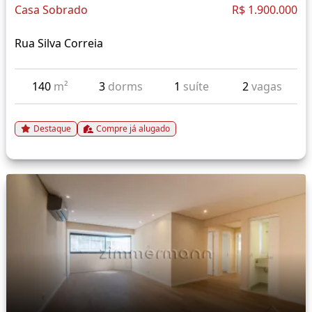
Casa Sobrado
R$ 1.900.000
Rua Silva Correia
140
m²
3
dorms
1
suíte
2
vagas
Destaque
Compre já alugado