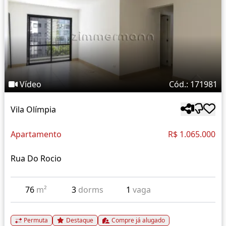
Vídeo
Cód.: 171981
Vila Olímpia
Apartamento
R$ 1.065.000
Rua Do Rocio
76
m²
3
dorms
1
vaga
Permuta
Destaque
Compre já alugado