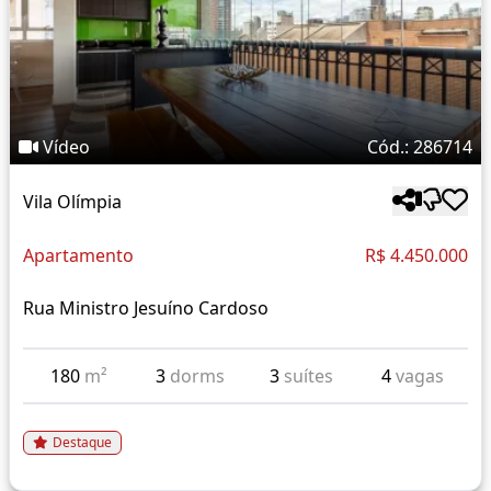
Vídeo
Cód.: 286714
Vila Olímpia
Apartamento
R$ 4.450.000
Rua Ministro Jesuíno Cardoso
180
m²
3
dorms
3
suítes
4
vagas
Destaque