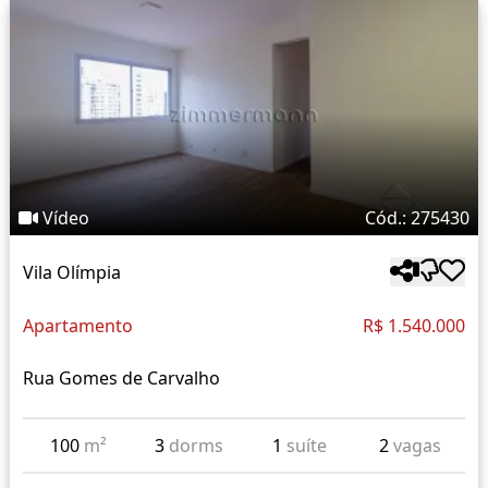
Vídeo
Cód.: 275430
Vila Olímpia
Apartamento
R$ 1.540.000
Rua Gomes de Carvalho
100
m²
3
dorms
1
suíte
2
vagas