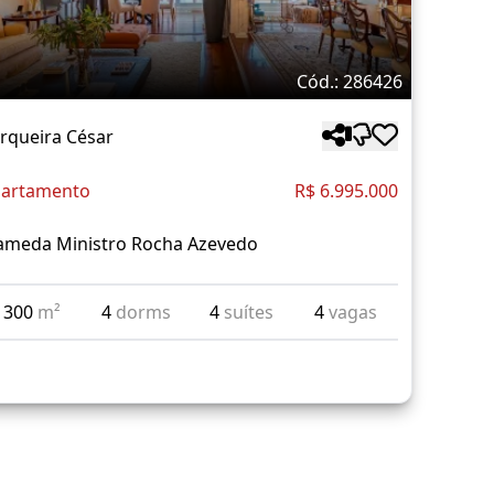
Cód.: 286426
rqueira César
artamento
R$ 6.995.000
ameda Ministro Rocha Azevedo
300
m²
4
dorms
4
suítes
4
vagas